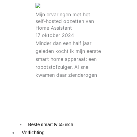
Energie
De beste thuisbatterij met stekker
Mijn ervaringen met het
De beste P1 meter
self-hosted opzetten van
Stekkers
Home Assistant
Beste bewegingssensor
17 oktober 2024
Beste slimme stekkers
Minder dan een half jaar
geleden kocht ik mijn eerste
Stofzuigers
smart home apparaat: een
Beste robotstofzuiger met en zonder dweil
robotstofzuiger. Al snel
Beste steelstofzuiger
kwamen daar zienderogen
Beste Dyson steelstofzuiger
Beste iRobot robotstofzuiger
Televisie
Beste mini beamer
Beste smart tv 32 inch
Beste smart tv 43 inch
Beste smart tv 55 inch
Verlichting