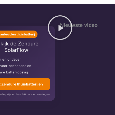
Nieuwste video
anbevolen thuisbatterij
kijk de Zendure
SolarFlow
en en ontladen
 voor zonnepanelen
are batterijopslag
k Zendure thuisbatterijen
uele prijs en beschikbare uitvoeringen.