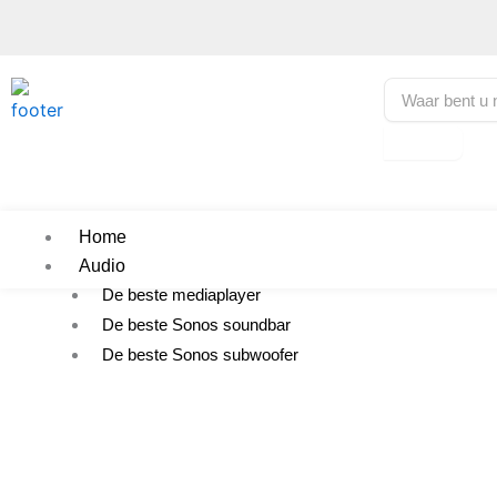
Home
Audio
De beste mediaplayer
De beste Sonos soundbar
De beste Sonos subwoofer
Deurbellen
De beste draadloze video deurbel
De beste bedrade video deurbel
De beste deurbel met camera zonder abonnement