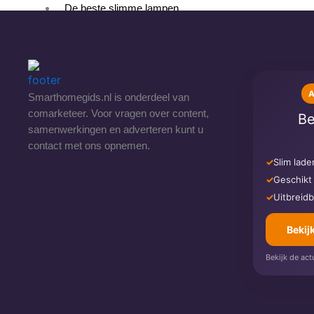
De beste slimme lampen
De beste slimme LED strips
Philips Hue starterspakket
Philips Hue plafondlampen
Philips Hue Bridge
A
Smarthomegids.nl is onderdeel van
Verwarming
comarketeer. Voor vragen over content,
Be
Beste slimme radiatorknoppen
samenwerkingen en adverteren kunt u
Beste slimme thermostaten
contact met ons opnemen.
Over ons
✓
Slim lad
Contact
✓
Geschikt
✓
Uitbreidb
X
Bekij
Bekijk de act