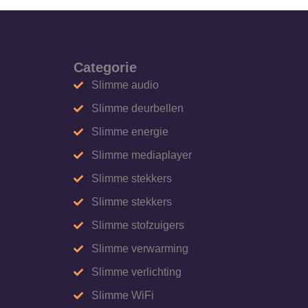
Categorie
Slimme audio
Slimme deurbellen
Slimme energie
Slimme mediaplayer
Slimme stekkers
Slimme stekkers
Slimme stofzuigers
Slimme verwarming
Slimme verlichting
Slimme WiFi